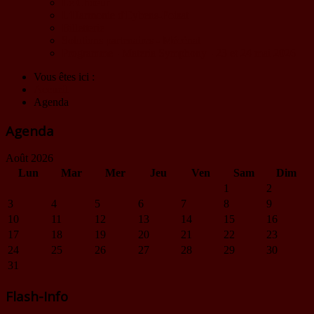
Le Choeur
L'Harmonie d'Eybens-Poisat
Billetterie
Solutions partenaires - Mécénat
Programme - Materia Symphony - 23 et 24 mai 2026
Vous êtes ici :
Accueil
Agenda
Agenda
Août 2026
Lun
Mar
Mer
Jeu
Ven
Sam
Dim
1
2
3
4
5
6
7
8
9
10
11
12
13
14
15
16
17
18
19
20
21
22
23
24
25
26
27
28
29
30
31
Flash-Info