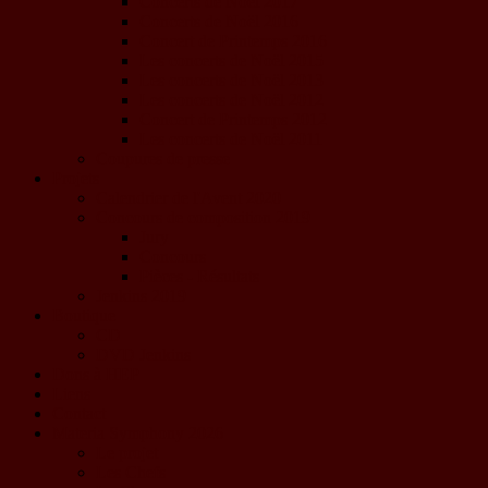
Concerts de Noël 2017
Concerts de Noël 2016
Concert de Printemps 2016
Les concerts de Noël 2015
Les concerts de Noël 2013
Les concerts de Noël 2012
Concert de Printemps 2012
Les concerts de Noël 2011
Coupures de presse
Projets
Calendrier de l'Avent 2020
Concours de composition 2019
Jury
Concours
Pièces - Résultats
Jenkins 2019
Boutique
CD
DVD Jenkins
Dons à HEP
Liens
Contact
Materia Symphony 2026
Le projet
Les Chefs