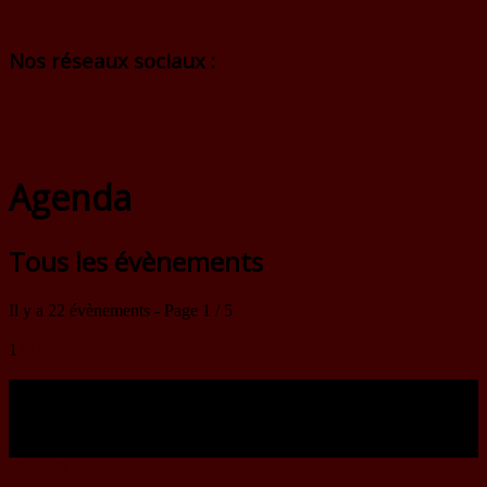
Nos réseaux sociaux :
Agenda
Tous les évènements
Il y a 22 évènements
- Page 1 / 5
1
2
3
4
5
Suivant
12
Avr
2025
20:00
Concerts