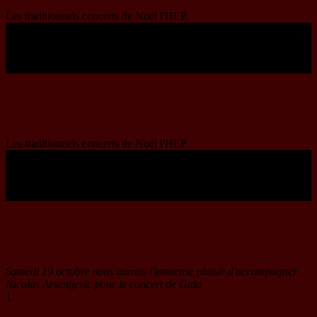
Les traditionnels concerts de Noël l'HEP.
06
Déc
2024
20:00
Concerts
Concerts de Noël 2024
Les traditionnels concerts de Noël l'HEP.
19
Oct
2024
20:00
Concerts
Carte Blanche Nicolas Arsenijevic
Samedi 19 octobre nous aurons l'immense plaisir d'accompagner
Nicolas Arsenijevic pour le concert de Gala
[...]
1
2
3
4
5
Suivant