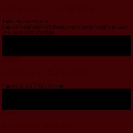
Concert de Printemps 2025
Lieu:
Odyssée d'Eybens
Concert de printemps à l'Odyssée, avec en première partie la classe
de danse du CRC d'Eybens.
05
Avr
2025
20:00
Concerts
Concert à la Côte St André
Concert invité à la Côte St André.
07
Déc
2024
20:00
Concerts
Concerts de Noël 2024