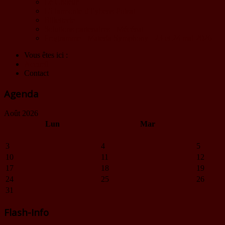
Le Choeur
L'Harmonie d'Eybens-Poisat
Billetterie
Solutions partenaires - Mécénat
Programme - Materia Symphony - 23 et 24 mai 2026
Vous êtes ici :
Accueil
Contact
Agenda
Août 2026
Lun
Mar
3
4
5
10
11
12
17
18
19
24
25
26
31
Flash-Info