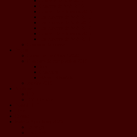
Concerts de Noël 2017
Concerts de Noël 2016
Concert de Printemps 2016
Les concerts de Noël 2015
Les concerts de Noël 2013
Les concerts de Noël 2012
Concert de Printemps 2012
Les concerts de Noël 2011
Coupures de presse
Projets
Calendrier de l'Avent 2020
Concours de composition 2019
Jury
Concours
Pièces - Résultats
Jenkins 2019
Boutique
CD
DVD Jenkins
Dons à HEP
Liens
Contact
Materia Symphony 2026
Le projet
Les Chefs