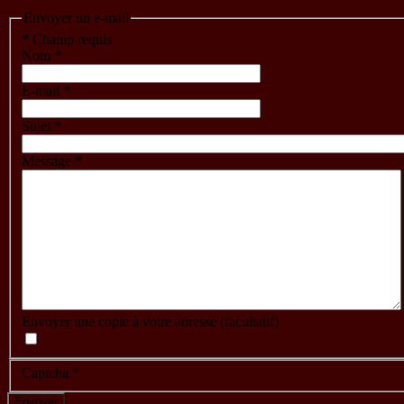
Envoyer un e-mail
*
Champ requis
Nom
*
E-mail
*
Sujet
*
Message
*
Envoyer une copie à votre adresse
(facultatif)
Captcha
*
Envoyer