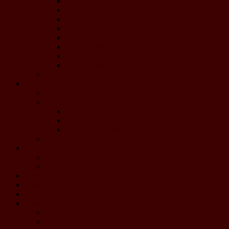
Concerts de Noël 2017
Concerts de Noël 2016
Concert de Printemps 2016
Les concerts de Noël 2015
Les concerts de Noël 2013
Les concerts de Noël 2012
Concert de Printemps 2012
Les concerts de Noël 2011
Coupures de presse
Projets
Calendrier de l'Avent 2020
Concours de composition 2019
Jury
Concours
Pièces - Résultats
Jenkins 2019
Boutique
CD
DVD Jenkins
Dons à HEP
Liens
Contact
Materia Symphony 2026
Le projet
Les Chefs