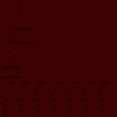
Le Choeur
L'Harmonie d'Eybens-Poisat
Billetterie
Solutions partenaires - Mécénat
Programme - Materia Symphony - 23 et 24 mai 2026
Vous êtes ici :
Accueil
Boutique
DVD Jenkins
CD
DVD Jenkins
Agenda
Août 2026
Lun
Mar
Mer
Jeu
Ven
Sam
Dim
1
2
3
4
5
6
7
8
9
10
11
12
13
14
15
16
17
18
19
20
21
22
23
24
25
26
27
28
29
30