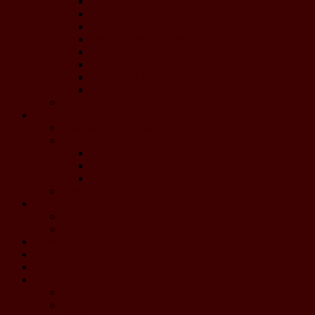
Concerts de Noël 2017
Concerts de Noël 2016
Concert de Printemps 2016
Les concerts de Noël 2015
Les concerts de Noël 2013
Les concerts de Noël 2012
Concert de Printemps 2012
Les concerts de Noël 2011
Coupures de presse
Projets
Calendrier de l'Avent 2020
Concours de composition 2019
Jury
Concours
Pièces - Résultats
Jenkins 2019
Boutique
CD
DVD Jenkins
Dons à HEP
Liens
Contact
Materia Symphony 2026
Le projet
Les Chefs