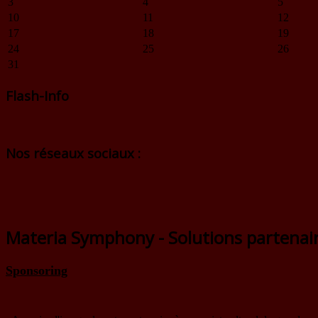
3
4
5
10
11
12
17
18
19
24
25
26
31
Flash-Info
Nos réseaux sociaux :
Materia Symphony - Solutions partenai
Sponsoring