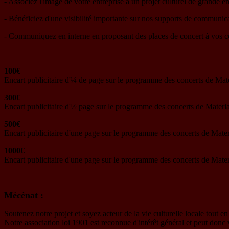
- Associez l'image de votre entreprise à un projet culturel de grande 
- Bénéficiez d'une visibilité importante sur nos supports de communi
- Communiquez en interne en proposant des places de concert à vos c
100€
Encart publicitaire d'¼ de page sur le programme des concerts de Ma
300€
Encart publicitaire d'½ page sur le programme des concerts de Mater
500€
Encart publicitaire d'une page sur le programme des concerts de Mat
1000€
Encart publicitaire d'une page sur le programme des concerts de Mat
Mécénat :
Soutenez notre projet et soyez acteur de la vie culturelle locale tout e
Notre association loi 1901 est reconnue d'intérêt général et peut donc 