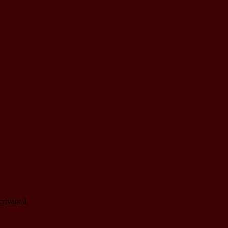
crivant à
harmonie.eybens@gmail.com