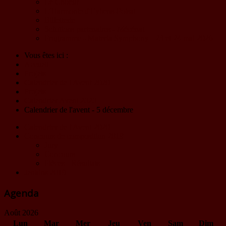
Le Choeur
L'Harmonie d'Eybens-Poisat
Billetterie
Solutions partenaires - Mécénat
Programme - Materia Symphony - 23 et 24 mai 2026
Vous êtes ici :
Accueil
Projets
Calendrier de l'Avent 2020
Projets
Calendrier Avent 2020
Calendrier de l'avent - 5 décembre
Calendrier de l'Avent 2020
Concours de composition 2019
Jury
Concours
Pièces - Résultats
Jenkins 2019
Agenda
Août 2026
Lun
Mar
Mer
Jeu
Ven
Sam
Dim