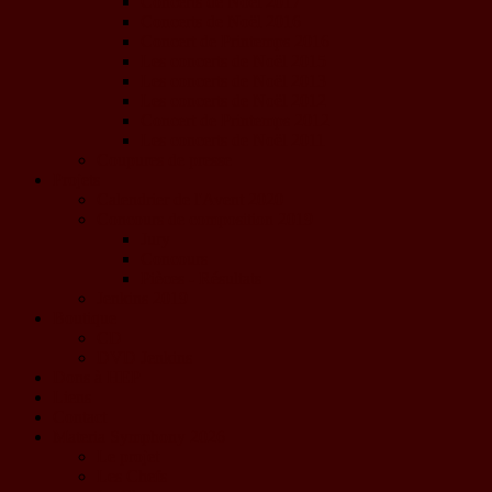
Concerts de Noël 2017
Concerts de Noël 2016
Concert de Printemps 2016
Les concerts de Noël 2015
Les concerts de Noël 2013
Les concerts de Noël 2012
Concert de Printemps 2012
Les concerts de Noël 2011
Coupures de presse
Projets
Calendrier de l'Avent 2020
Concours de composition 2019
Jury
Concours
Pièces - Résultats
Jenkins 2019
Boutique
CD
DVD Jenkins
Dons à HEP
Liens
Contact
Materia Symphony 2026
Le projet
Les Chefs