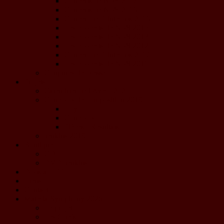
Concerts de Noël 2017
Concerts de Noël 2016
Concert de Printemps 2016
Les concerts de Noël 2015
Les concerts de Noël 2013
Les concerts de Noël 2012
Concert de Printemps 2012
Les concerts de Noël 2011
Coupures de presse
Projets
Calendrier de l'Avent 2020
Concours de composition 2019
Jury
Concours
Pièces - Résultats
Jenkins 2019
Boutique
CD
DVD Jenkins
Dons à HEP
Liens
Contact
Materia Symphony 2026
Le projet
Les Chefs