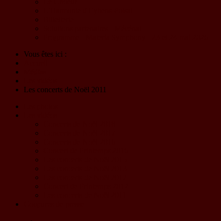
Le Choeur
L'Harmonie d'Eybens-Poisat
Billetterie
Solutions partenaires - Mécénat
Programme - Materia Symphony - 23 et 24 mai 2026
Vous êtes ici :
Accueil
Médias
Les vidéos
Les concerts de Noël 2011
Les photos
Les vidéos
Concerts de Noël 2018
Concerts de Noël 2017
Concerts de Noël 2016
Concert de Printemps 2016
Les concerts de Noël 2015
Les concerts de Noël 2013
Les concerts de Noël 2012
Concert de Printemps 2012
Les concerts de Noël 2011
Coupures de presse