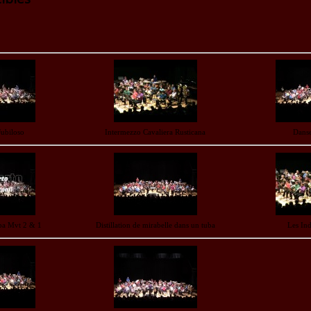
Jubiloso
Intermezzo Cavaliera Rusticana
Dans
ba Mvt 2 & 1
Distillation de mirabelle dans un tuba
Les Ind